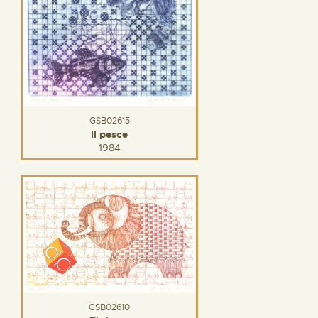
GSB02615
Il pesce
1984
GSB02610