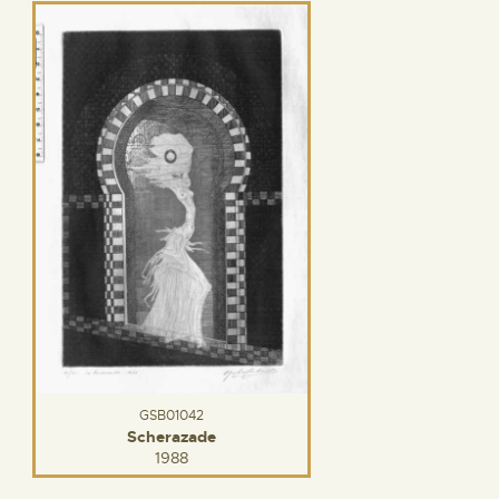
GSB01042
Scherazade
1988