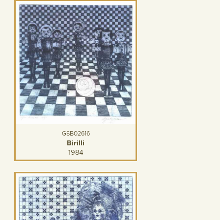
GSB02616
Birilli
1984