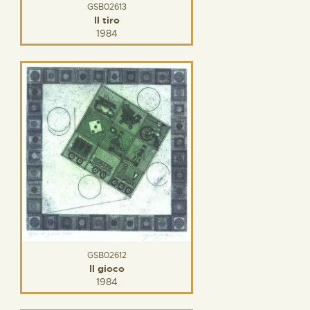
GSB02613
Il tiro
1984
GSB02612
Il gioco
1984