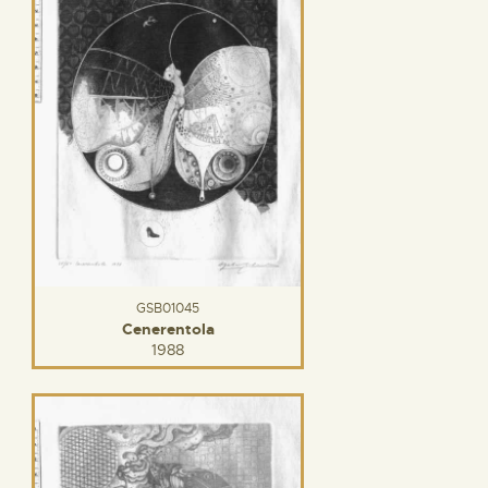
GSB01045
Cenerentola
1988