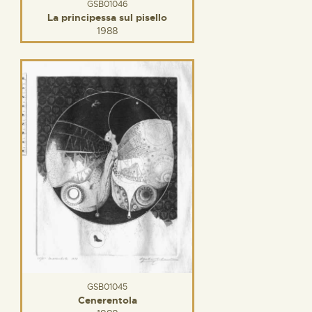
GSB01046
La principessa sul pisello
1988
GSB01045
Cenerentola