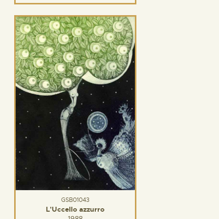
GSB01043
L'Uccello azzurro
1988