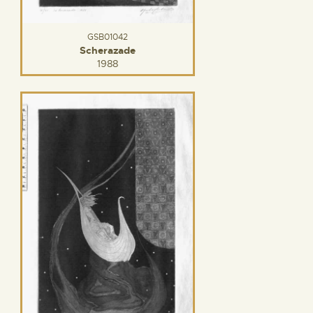
GSB01042
Scherazade
1988