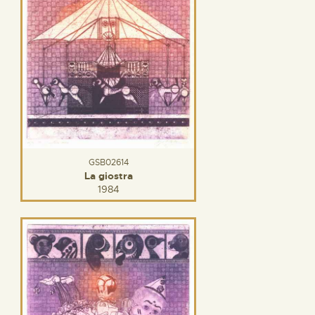
GSB02614
La giostra
1984