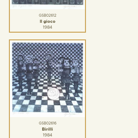
GSB02612
Il gioco
1984
GSB02616
Birilli
1984