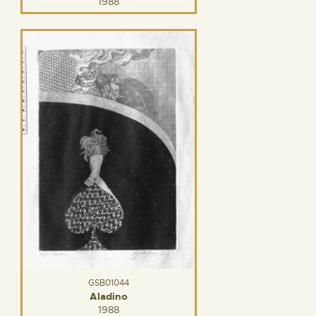
1988
GSB01044
Aladino
1988