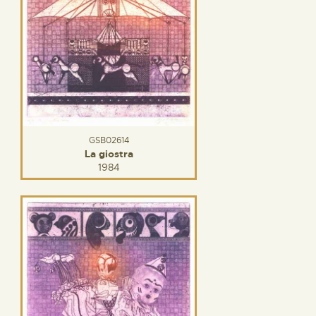
GSB02614
La giostra
1984