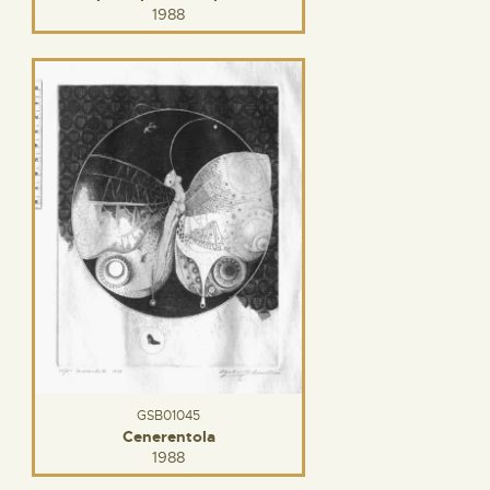
1988
GSB01045
Cenerentola
1988