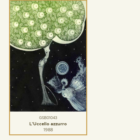
GSB01043
L'Uccello azzurro
1988