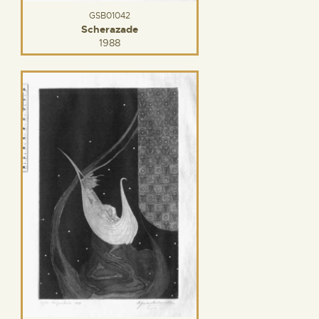
GSB01042
Scherazade
1988