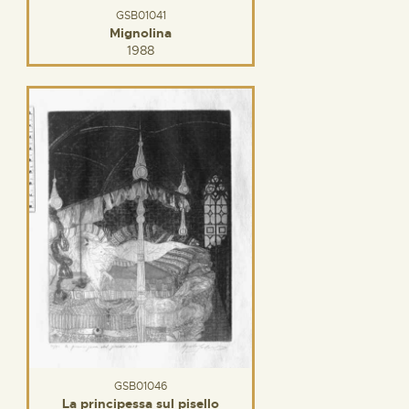
GSB01041
Mignolina
1988
GSB01046
La principessa sul pisello