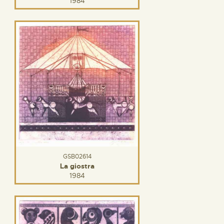
1984
GSB02614
La giostra
1984