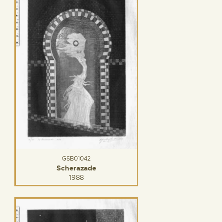
GSB01042
Scherazade
1988