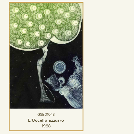
GSB01043
L'Uccello azzurro
1988