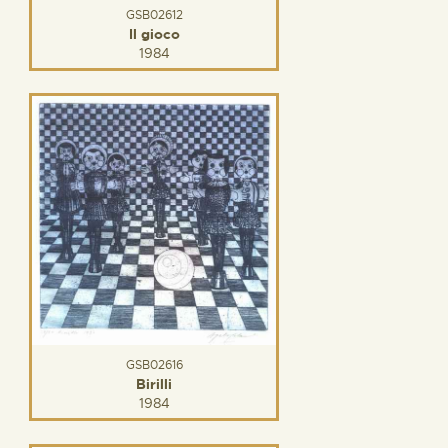
GSB02612
Il gioco
1984
GSB02616
Birilli
1984