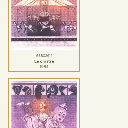
GSB02614
La giostra
1984