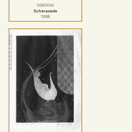
GSB01042
Scherazade
1988