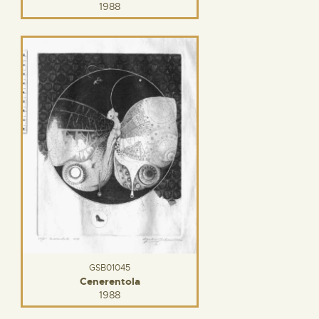
1988
GSB01045
Cenerentola
1988