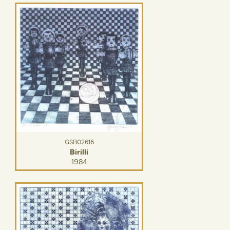
GSB02616
Birilli
1984