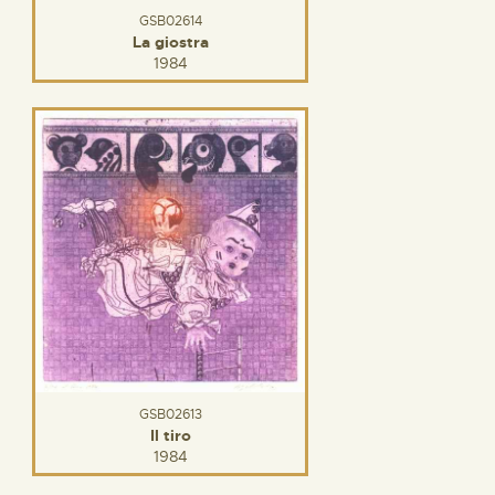
GSB02614
La giostra
1984
GSB02613
Il tiro
1984