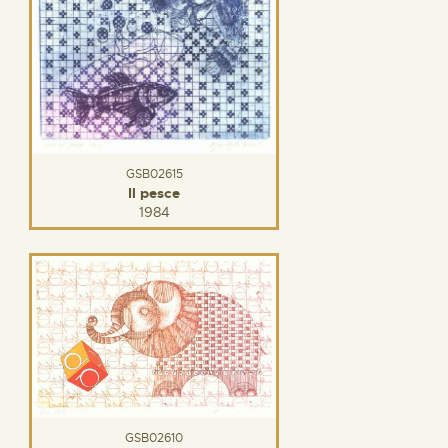
GSB02615
Il pesce
1984
GSB02610