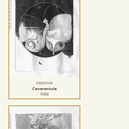
GSB01045
Cenerentola
1988