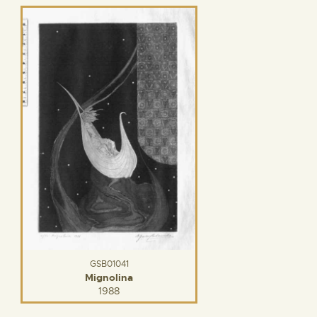
GSB01041
Mignolina
1988