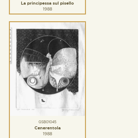
La principessa sul pisello
1988
GSB01045
Cenerentola
1988