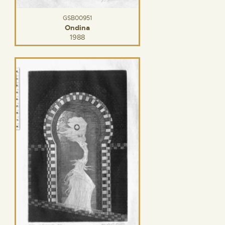
GSB00951
Ondina
1988