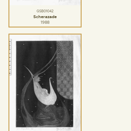
GSB01042
Scherazade
1988