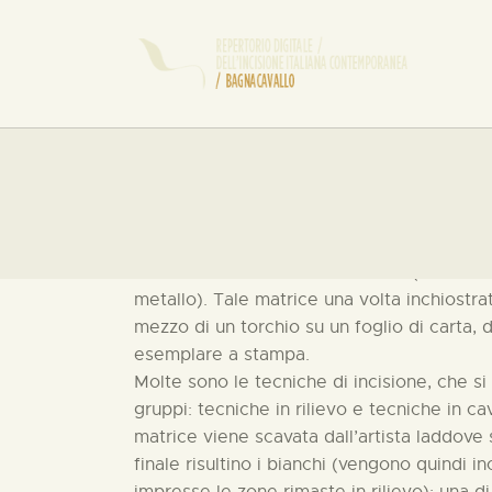
Nell’ambito della stampa d’arte, l’
incisione
su una matrice di materiale duro (tradizio
metallo). Tale matrice una volta inchiostr
mezzo di un torchio su un foglio di carta,
esemplare a stampa.
Molte sono le tecniche di incisione, che si
gruppi:
tecniche in rilievo
e
tecniche in ca
matrice viene scavata dall’artista laddove
finale risultino i bianchi (vengono quindi i