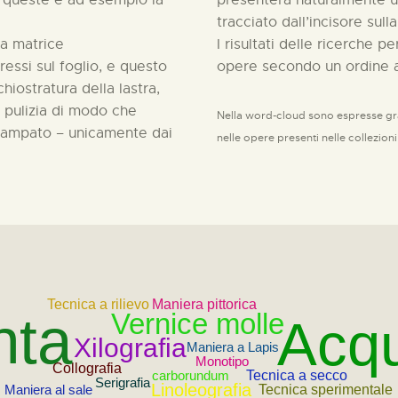
di queste è ad esempio la
presenterà naturalmente u
tracciato dall’incisore sull
la matrice
I risultati delle ricerche p
essi sul foglio, e questo
opere secondo un ordine al
hiostratura della lastra,
pulizia di modo che
Nella word-cloud sono espresse gra
stampato – unicamente dai
nelle opere presenti nelle collezion
Tecnica a rilievo
Maniera pittorica
nta
Vernice molle
Acqu
Xilografia
Maniera a Lapis
Monotipo
Collografia
Tecnica a secco
carborundum
Serigrafia
Linoleografia
Tecnica sperimentale
Maniera al sale