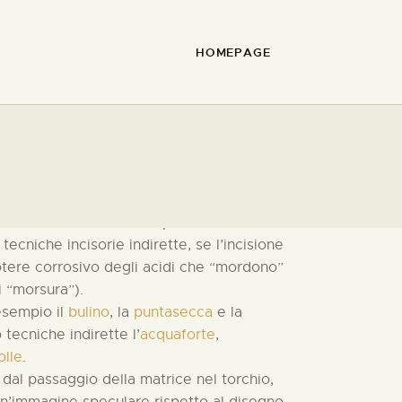
HOMEPAGE
 tra
tecniche incisorie dirette
, se la
 l’utilizzo di strumenti a punta manovrati
e
tecniche incisorie indirette
, se l’incisione
potere corrosivo degli acidi che “mordono”
di “morsura”).
esempio il
bulino
, la
puntasecca
e la
tecniche indirette l’
acquaforte
,
olle
.
 dal passaggio della matrice nel torchio,