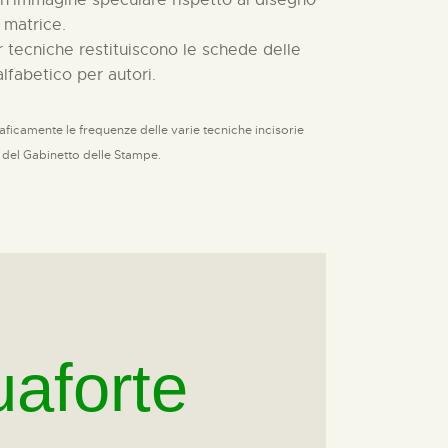
n’immagine speculare rispetto al disegno
a matrice.
er
tecniche
restituiscono le schede delle
fabetico per autori.
ficamente le frequenze delle varie tecniche incisorie
i del Gabinetto delle Stampe.
aforte