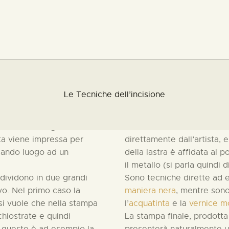
IL PROGETTO
PERCORSI DI
RICERCA
CHI SIAMO
Le Tecniche dell’incisione
è l’arte di produrre segni
Una ulteriore distinzione è
CONTATTI
nalmente di legno o di
matrice è incisa attraverso
ata viene impressa per
direttamente dall’artista, 
COOKIE POLICY
 dando luogo ad un
della lastra è affidata al 
il metallo (si parla quindi 
 dividono in due grandi
Sono tecniche dirette ad 
vo
. Nel primo caso la
maniera nera
, mentre sono 
 si vuole che nella stampa
l’
acquatinta
e la
vernice m
nchiostrate e quindi
La stampa finale, prodotta