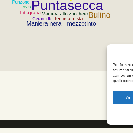
Puntasecca
Punzone
Lavis
Litografia
Bulino
Maniera allo zucchero
Tecnica mista
Ceramolle
Maniera nera - mezzotinto
Per fornire 
strumenti di
comportano 
quelli tecni
Ac
ThemeRex © 2026. All rights reserved.