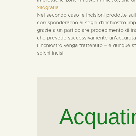
impresse le zone rimaste in rilievo); una 
xilografia
.
Nel secondo caso le incisioni prodotte sul
corrisponderanno ai segni d’inchiostro impr
grazie a un particolare procedimento di inc
che prevede successivamente un’accurata 
l’inchiostro venga trattenuto – e dunque 
solchi incisi.
Acquati