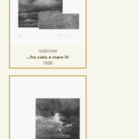
GSB03346
…fra cielo e mare IV
1988