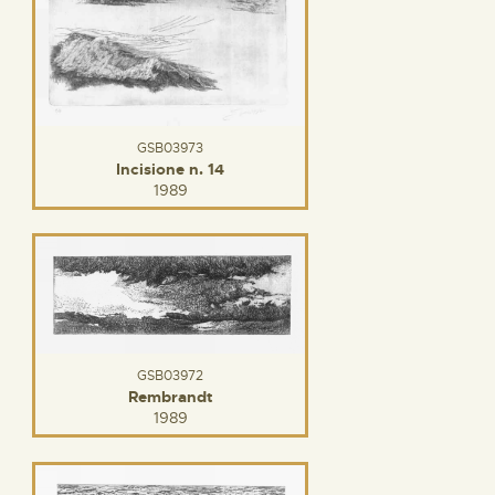
GSB03973
Incisione n. 14
1989
GSB03972
Rembrandt
1989