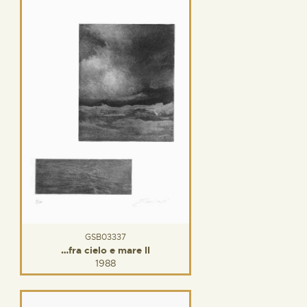
GSB03337
…fra cielo e mare II
1988