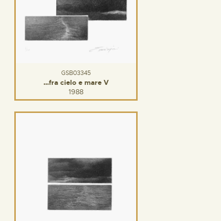
GSB03345
…fra cielo e mare V
1988