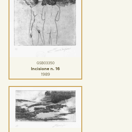
GSB03350
Incisione n. 16
1989