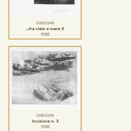
GSB03349
…fra cielo e mare X
1988
GSB03348
Incisione n. 3
1988