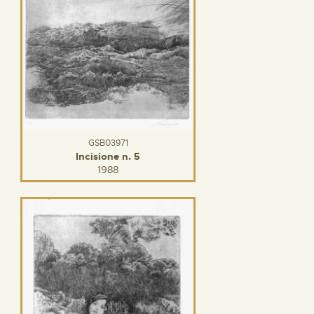
GSB03971
Incisione n. 5
1988