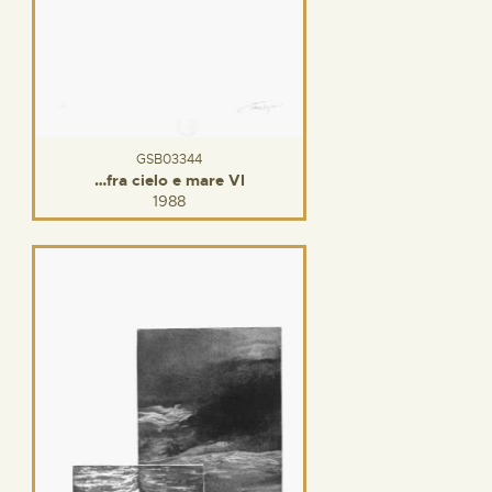
GSB03344
…fra cielo e mare VI
1988