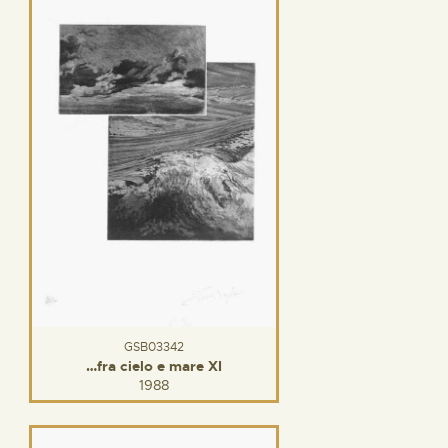
GSB03342
…fra cielo e mare XI
1988