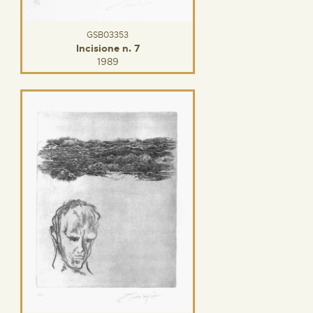
GSB03353
Incisione n. 7
1989