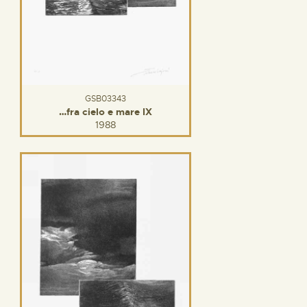
GSB03343
…fra cielo e mare IX
1988