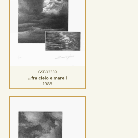
GSB03339
…fra cielo e mare I
1988