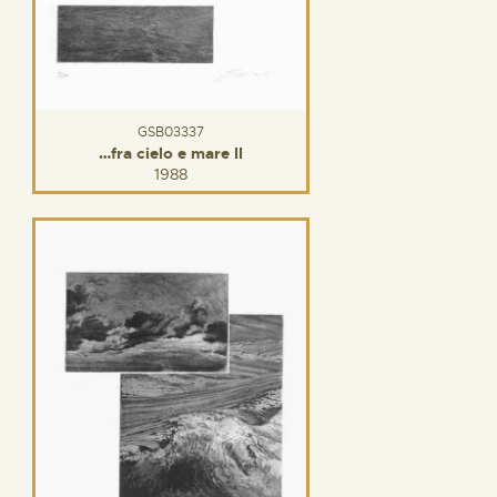
GSB03337
…fra cielo e mare II
1988