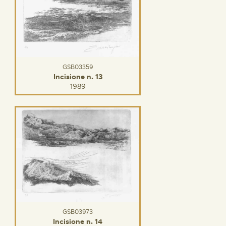
GSB03359
Incisione n. 13
1989
GSB03973
Incisione n. 14