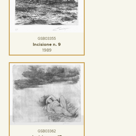
GSB03355
Incisione n. 9
1989
GSB03362