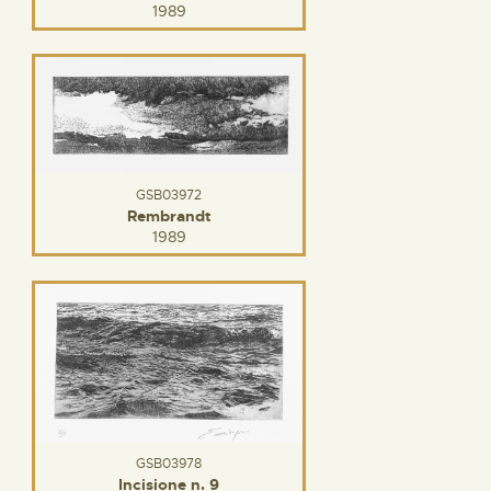
1989
GSB03972
Rembrandt
1989
GSB03978
Incisione n. 9