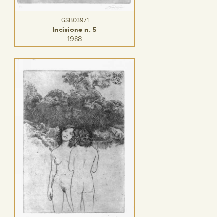
GSB03971
Incisione n. 5
1988