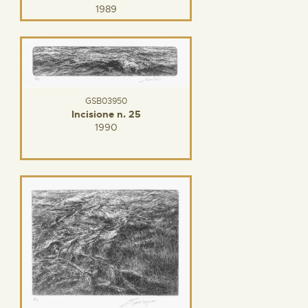
1989
GSB03950
Incisione n. 25
1990