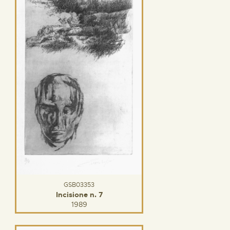
GSB03353
Incisione n. 7
1989