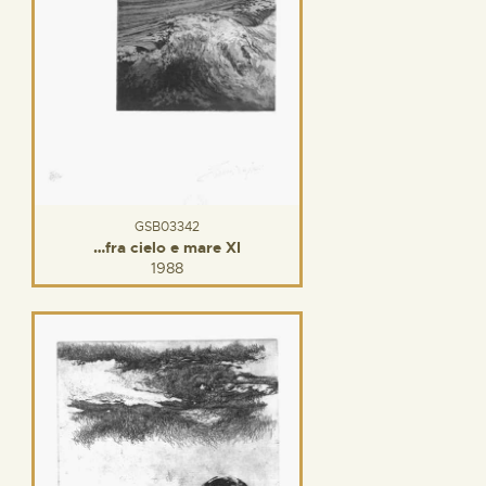
GSB03342
…fra cielo e mare XI
1988