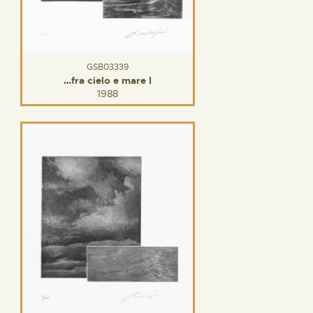
GSB03339
…fra cielo e mare I
1988