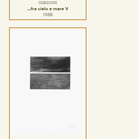
GSB03345
…fra cielo e mare V
1988