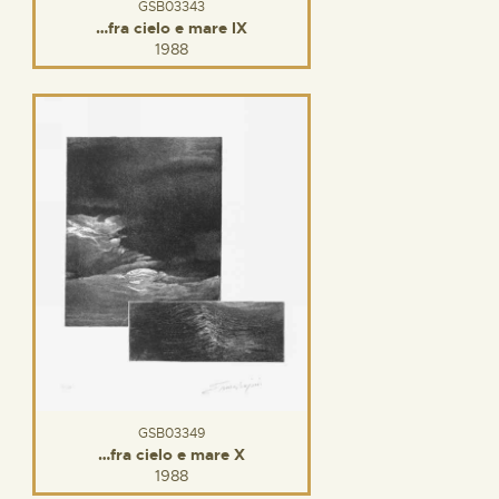
GSB03343
…fra cielo e mare IX
1988
GSB03349
…fra cielo e mare X
1988