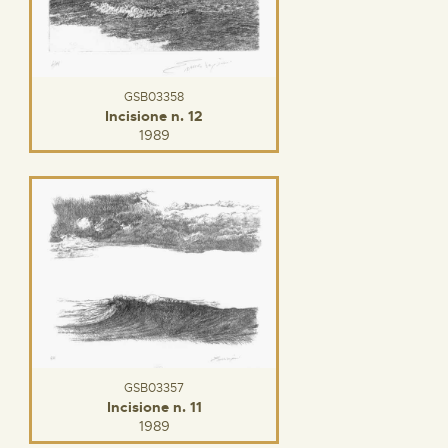
GSB03358
Incisione n. 12
1989
GSB03357
Incisione n. 11
1989