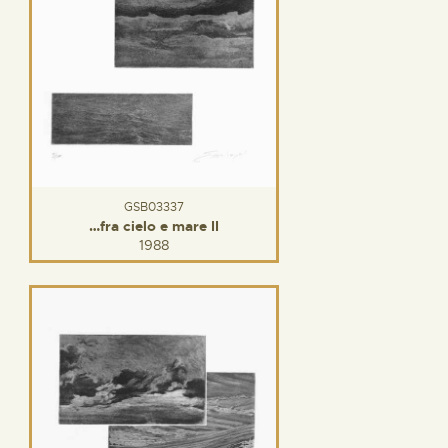
GSB03337
…fra cielo e mare II
1988