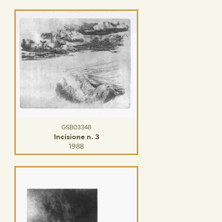
GSB03348
Incisione n. 3
1988