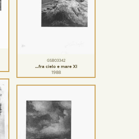
GSB03342
…fra cielo e mare XI
1988