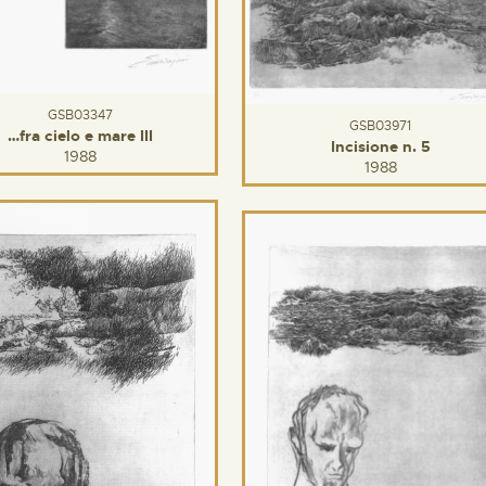
GSB03347
GSB03971
…fra cielo e mare III
Incisione n. 5
1988
1988