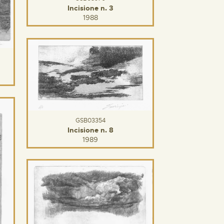
Incisione n. 3
1988
GSB03354
Incisione n. 8
1989