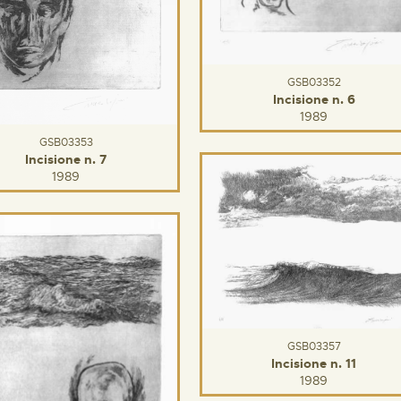
GSB03352
Incisione n. 6
1989
GSB03353
Incisione n. 7
1989
GSB03357
Incisione n. 11
1989