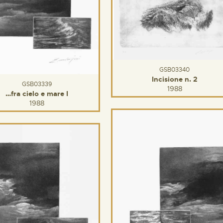
GSB03340
Incisione n. 2
GSB03339
1988
…fra cielo e mare I
1988