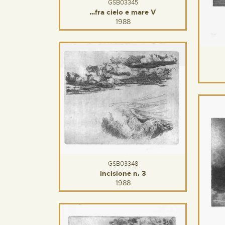
GSB03345
…fra cielo e mare V
1988
GSB03348
Incisione n. 3
1988