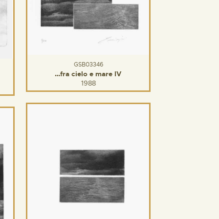
GSB03346
…fra cielo e mare IV
1988