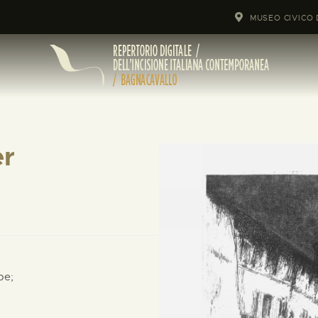
MUSEO CIVICO 
er
pe;