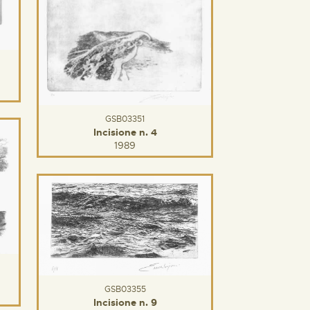
GSB03351
Incisione n. 4
1989
GSB03355
Incisione n. 9