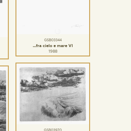
GSB03344
…fra cielo e mare VI
1988
GSB03970