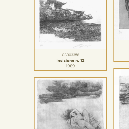
GSB03358
Incisione n. 12
1989