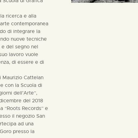
 Scuola di Grafica
la ricerca e alla
d’arte contemporanea
o di integrare la
zando nuove tecniche
o e del segno nel
 suo lavoro vuole
enza, di essere e di
i Maurizio Cattelan
 e con la Scuola di
orni dell’Arte”,
 dicembre del 2018
ica “Roots Records” e
esso il negozio San
rtecipa ad una
 Goro presso la