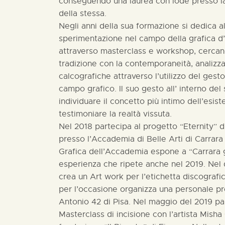
conseguendo una laurea con lode presso la
della stessa.
Negli anni della sua formazione si dedica al
sperimentazione nel campo della grafica 
attraverso masterclass e workshop, cercand
tradizione con la contemporaneità, analiz
calcografiche attraverso l’utilizzo del gest
campo grafico. Il suo gesto all’ interno del
individuare il concetto più intimo dell’esist
testimoniare la realtà vissuta.
Nel 2018 partecipa al progetto “Eternity” d
presso l’Accademia di Belle Arti di Carrara
Grafica dell’Accademia espone a “Carrara gi
esperienza che ripete anche nel 2019. Nel
crea un Art work per l’etichetta discograf
per l’occasione organizza una personale pr
Antonio 42 di Pisa. Nel maggio del 2019 pa
Masterclass di incisione con l’artista Misha