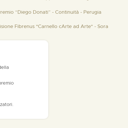
Premio “Diego Donati” - Continuità - Perugia
cisione Fibrenus "Carnello cArte ad Arte" - Sora
della
 premio
zatori.