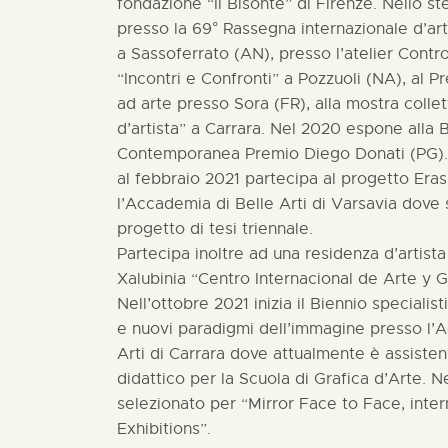
fondazione “Il Bisonte” di Firenze. Nello 
presso la 69° Rassegna internazionale d’art
a Sassoferrato (AN), presso l’atelier Contr
“Incontri e Confronti” a Pozzuoli (NA), al P
ad arte presso Sora (FR), alla mostra collet
d’artista” a Carrara. Nel 2020 espone alla 
Contemporanea Premio Diego Donati (PG).
al febbraio 2021 partecipa al progetto Er
l’Accademia di Belle Arti di Varsavia dove s
progetto di tesi triennale.
Partecipa inoltre ad una residenza d’artista
Xalubinia “Centro Internacional de Arte y
Nell’ottobre 2021 inizia il Biennio specialis
e nuovi paradigmi dell’immagine presso l’
Arti di Carrara dove attualmente è assisten
didattico per la Scuola di Grafica d’Arte. N
selezionato per “Mirror Face to Face, inter
Exhibitions”.