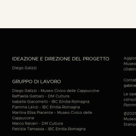
Aggior
IDEAZIONE E DIREZIONE DEL PROGETTO
Museo 
Diego Galizzi
(Gabin
Contat
GRUPPO DI LAVORO
gabine
Diego Galizzi - Museo Civico delle Cappuccine
Le ope
Raffaella Gattiani - DM Cultura
consul
Isabella Giacometti - IBC Emilia-Romagna
Patrim
Fiamma Lenzi - IBC Emilia-Romagna
Martina Elisa Piacente - Museo Civico delle
@2021
Cappuccine
Museo 
Marco Ranieri - DM Cultura
Stamp
Patrizia Tamassia - IBC Emilia-Romagna