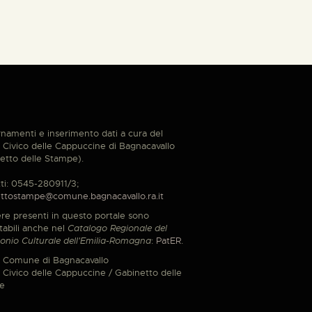
namenti e inserimento dati a cura del
Civico delle Cappuccine di Bagnacavallo
etto delle Stampe).
ti: 0545-280911/3;
ttostampe@comune.bagnacavallo.ra.it
re presenti in questo portale sono
tabili anche nel
Catalogo Regionale del
onio Culturale dell'Emilia-Romagna
:
PatER
.
 Comune di Bagnacavallo
Civico delle Cappuccine / Gabinetto delle
e