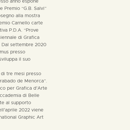
stesso anno espone
e Premio “G.B. Salvi”
osegno alla mostra
remio Carnello carte
tiva P.D.A. “Prove
Biennale di Grafica
 Dal settembre 2020
asmus presso
viluppa il suo
 di tre mesi presso
 Grabado de Menorca”.
tico per Grafica d’Arte
Accademia di Belle
te al supporto
ell’aprile 2022 viene
national Graphic Art