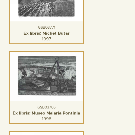
GSB03771
Ex libris: Michet Butar
1997
GSB03766
Ex libris: Museo Malaria Pontinia
1998