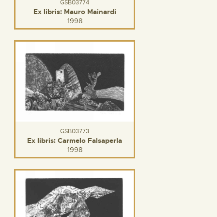
GSB03774
Ex libris: Mauro Mainardi
1998
GSB03773
Ex libris: Carmelo Falsaperla
1998