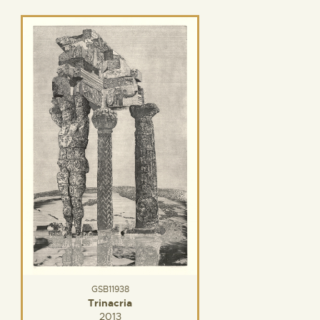
GSB11938
Trinacria
2013