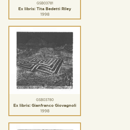
GSB03781
Ex libris: Tita Bedetti Riley
1998
GSB03780
Ex libris: Gianfranco Giovagnoli
1998