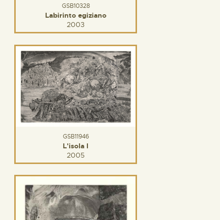
GSB10328
Labirinto egiziano
2003
GSB11946
L'isola I
2005