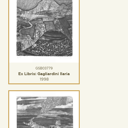
GSB03779
Ex Libris: Gagliardini Ilaria
1998