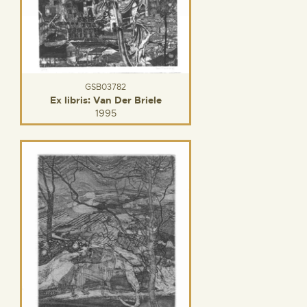
GSB03782
Ex libris: Van Der Briele
1995