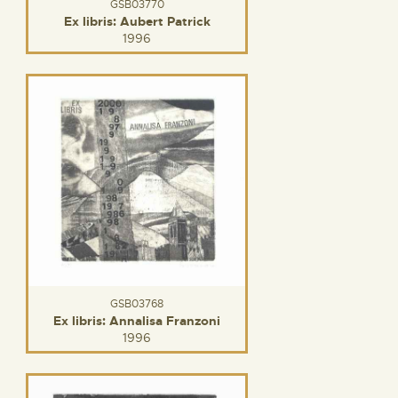
GSB03770
Ex libris: Aubert Patrick
1996
GSB03768
Ex libris: Annalisa Franzoni
1996