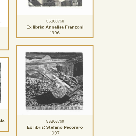
GSB03768
Ex libris: Annalisa Franzoni
1996
nia
GSB03769
Ex libris: Stefano Pecoraro
1997