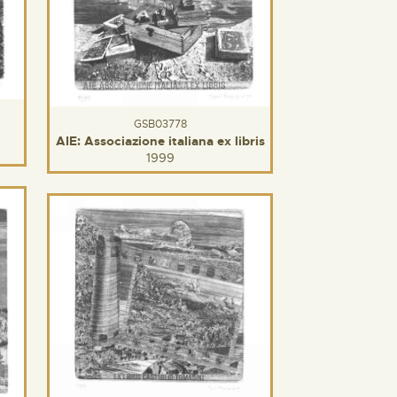
GSB03778
AIE: Associazione italiana ex libris
1999