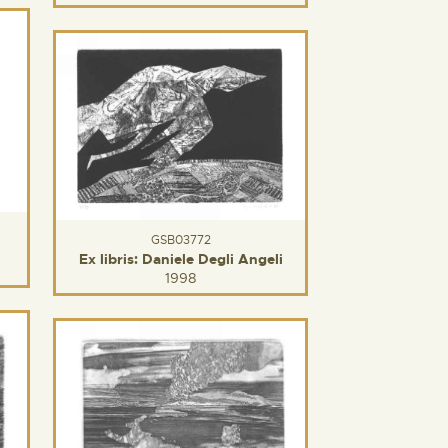
GSB03772
Ex libris: Daniele Degli Angeli
1998