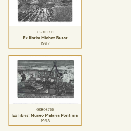
GSB03771
Ex libris: Michet Butar
1997
GSB03766
Ex libris: Museo Malaria Pontinia
1998