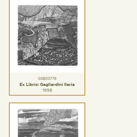
GSB03779
Ex Libris: Gagliardini Ilaria
1998