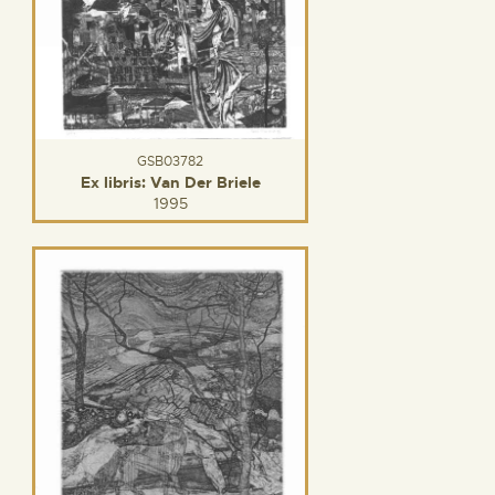
GSB03782
Ex libris: Van Der Briele
1995