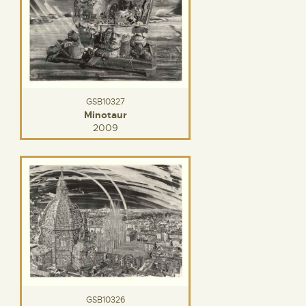
GSB10327
Minotaur
2009
GSB10326