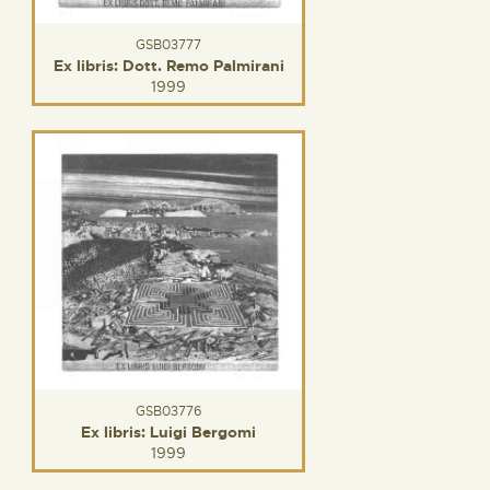
GSB03777
Ex libris: Dott. Remo Palmirani
1999
GSB03776
Ex libris: Luigi Bergomi
1999