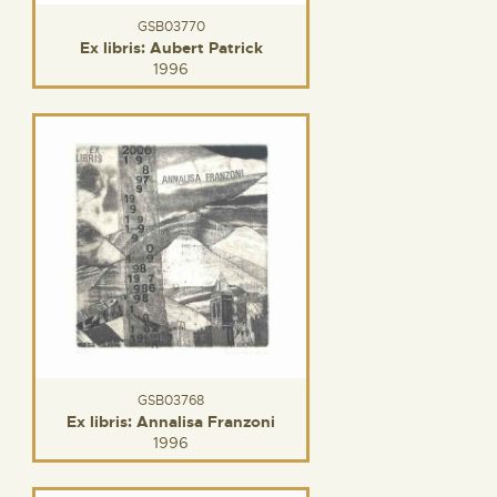
GSB03770
Ex libris: Aubert Patrick
1996
GSB03768
Ex libris: Annalisa Franzoni
1996