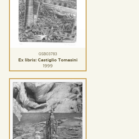
GSB03783
Ex libris: Castiglio Tomasini
1999