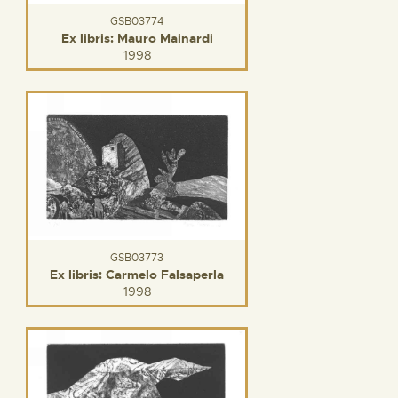
GSB03774
Ex libris: Mauro Mainardi
1998
GSB03773
Ex libris: Carmelo Falsaperla
1998