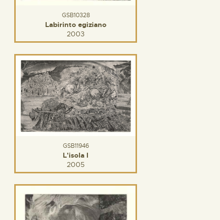
GSB10328
Labirinto egiziano
2003
GSB11946
L'isola I
2005