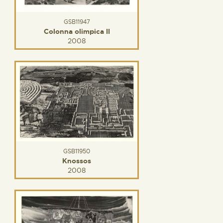
GSB11947
Colonna olimpica II
2008
GSB11950
Knossos
2008