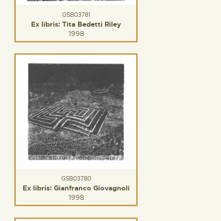
GSB03781
Ex libris: Tita Bedetti Riley
1998
GSB03780
Ex libris: Gianfranco Giovagnoli
1998