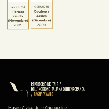
GSB09755
GSB09754
Opulenta
Il bruco
Aedes
crudo
(Dicembre)
(Novembre)
2009
2009
Museo Civico delle Cappuccine