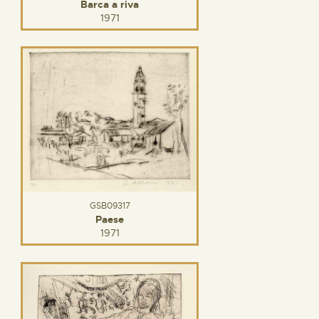
Barca a riva
1971
GSB09317
Paese
1971