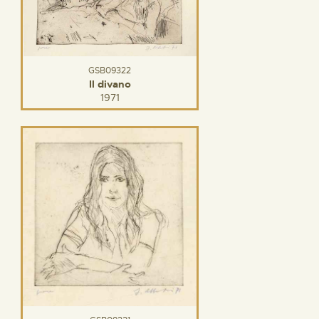
GSB09322
Il divano
1971