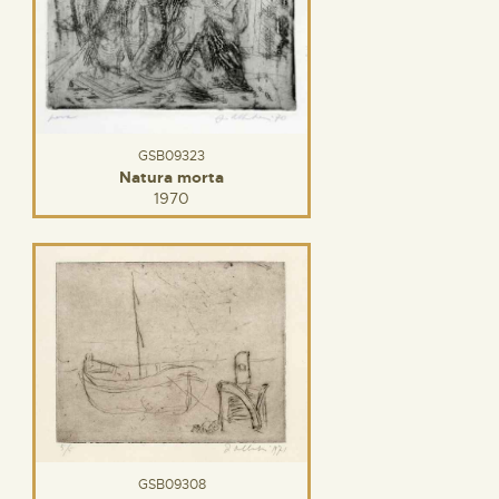
GSB09323
Natura morta
1970
GSB09308