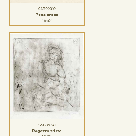
GSB09310
Pensierosa
1962
GSB09341
Ragazza triste