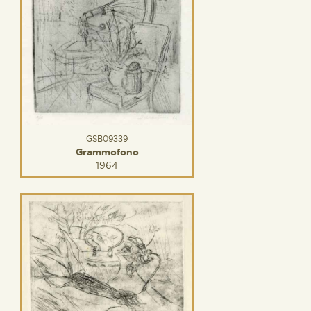
GSB09339
Grammofono
1964