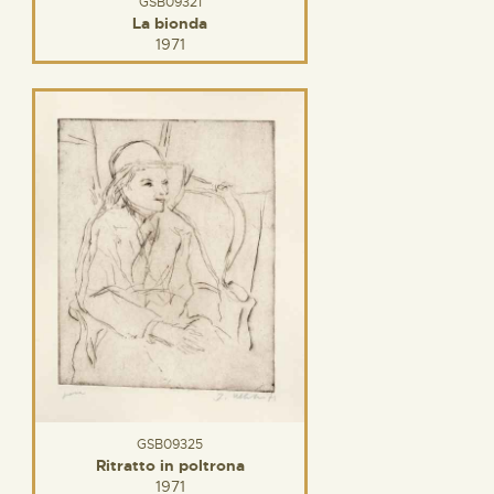
GSB09321
La bionda
1971
GSB09325
Ritratto in poltrona
1971