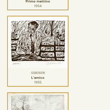
Primo mattino
1954
GSB09316
L'amico
1955