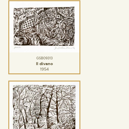
GSB09313
Il divano
1954