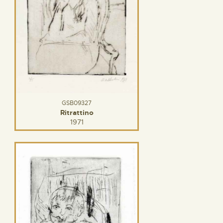
GSB09327
Ritrattino
1971