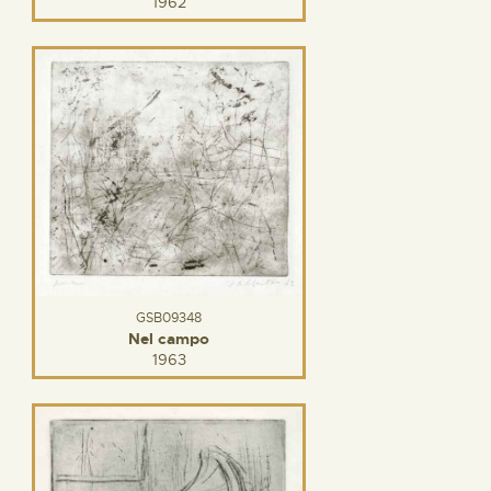
1962
GSB09348
Nel campo
1963