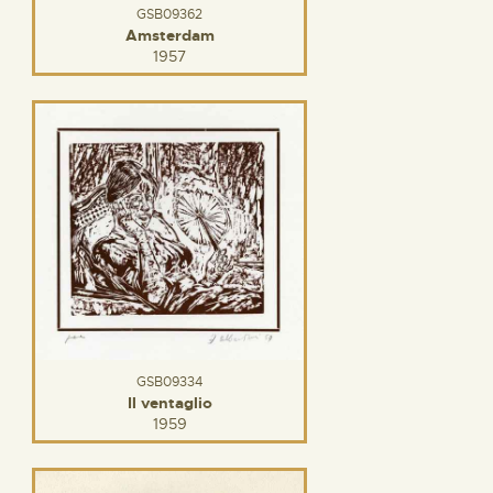
GSB09362
Amsterdam
1957
GSB09334
Il ventaglio
1959