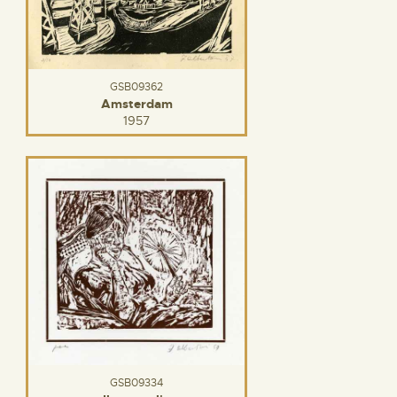
GSB09362
Amsterdam
1957
GSB09334