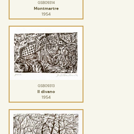
GSB09314
Montmartre
1954
GSB09313
Il divano
1954