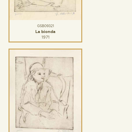
GSB09321
La bionda
1971