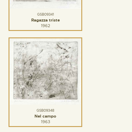
GSB09341
Ragazza triste
1962
GSB09348
Nel campo
1963