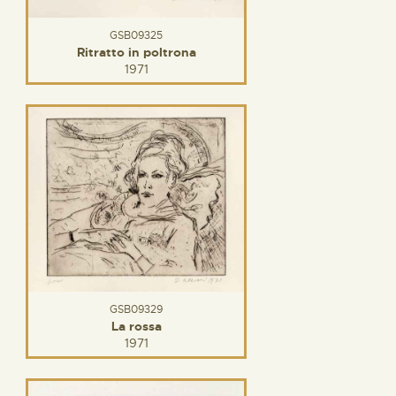
GSB09325
Ritratto in poltrona
1971
GSB09329
La rossa
1971