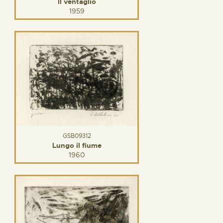
Il ventaglio
1959
GSB09312
Lungo il fiume
1960