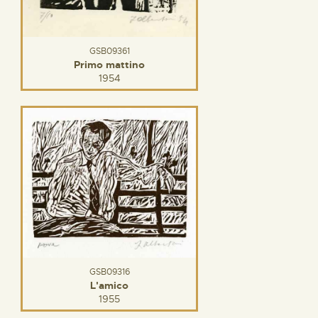
GSB09361
Primo mattino
1954
GSB09316
L'amico
1955