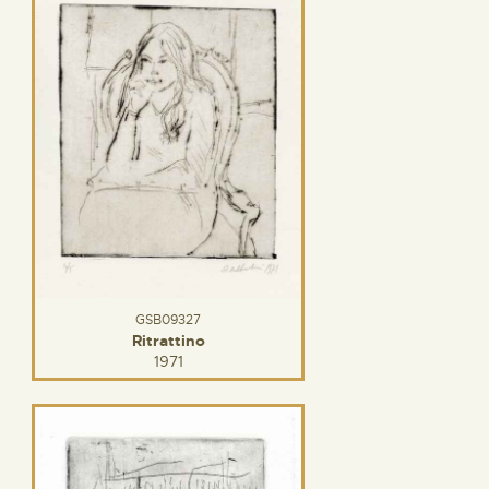
GSB09327
Ritrattino
1971