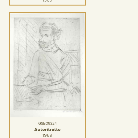
GSB09324
Autoritratto
1969