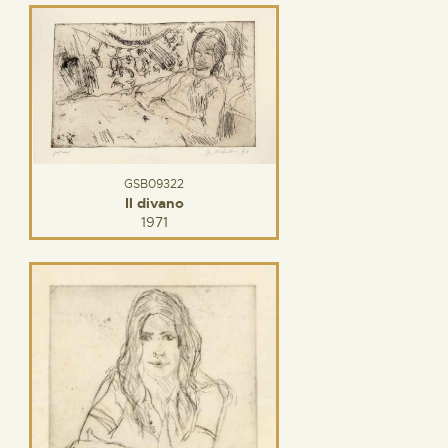
GSB09322
Il divano
1971