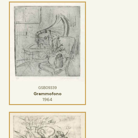
GSB09339
Grammofono
1964