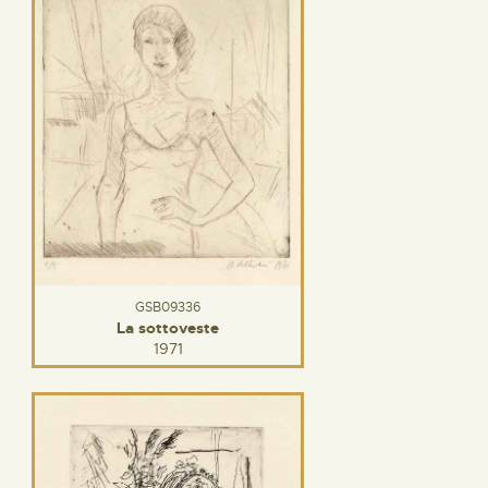
GSB09336
La sottoveste
1971