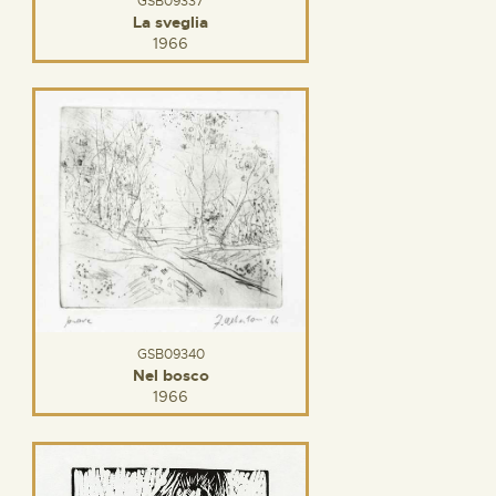
GSB09337
La sveglia
1966
GSB09340
Nel bosco
1966