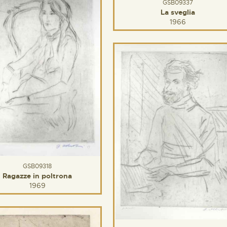
GSB09337
La sveglia
1966
GSB09318
Ragazze in poltrona
1969