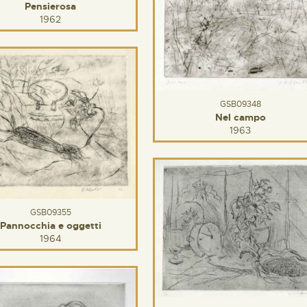
Pensierosa
1962
GSB09348
Nel campo
1963
GSB09355
Pannocchia e oggetti
1964