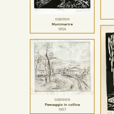
GSB09314
Montmartre
1954
GSB09309
Paesaggio in collina
1957