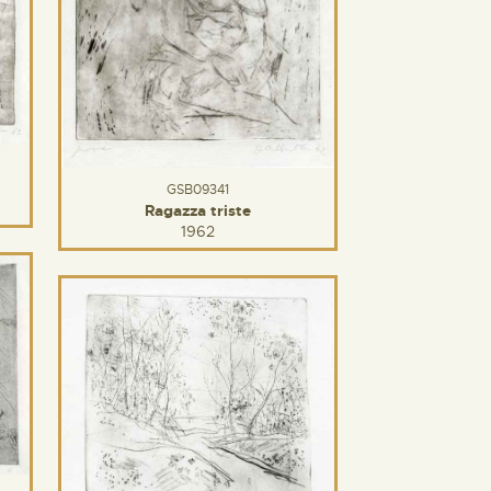
GSB09341
Ragazza triste
1962