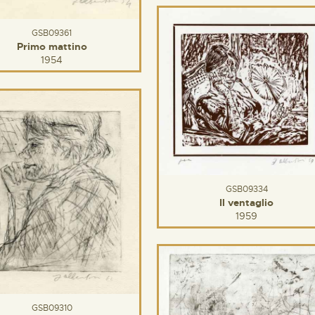
GSB09361
Primo mattino
1954
GSB09334
Il ventaglio
1959
GSB09310