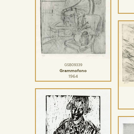
GSB09339
Grammofono
1964