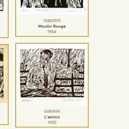
GSB09335
Moulin Rouge
1954
GSB09316
L'amico
1955