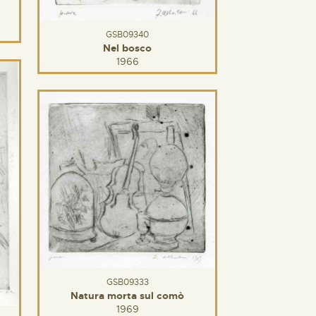
GSB09340
Nel bosco
1966
GSB09333
Natura morta sul comò
1969