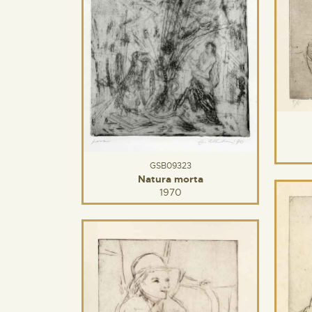
GSB09323
Natura morta
1970