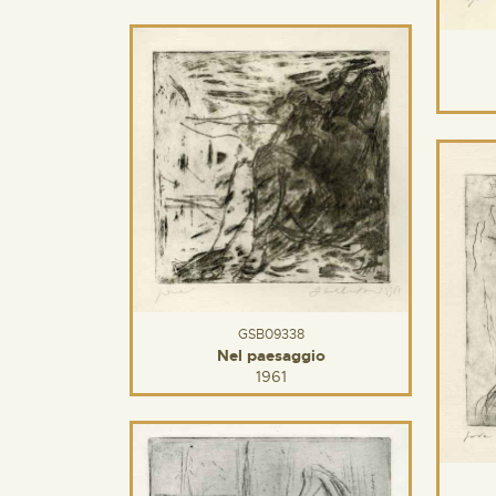
GSB09338
Nel paesaggio
1961