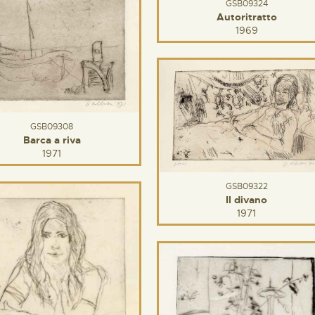
GSB09324
Autoritratto
1969
GSB09308
Barca a riva
1971
GSB09322
Il divano
1971