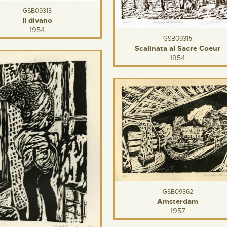
GSB09313
Il divano
1954
GSB09315
Scalinata al Sacre Coeur
1954
GSB09362
Amsterdam
1957