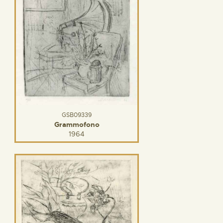
GSB09339
Grammofono
1964