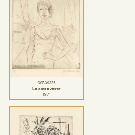
GSB09336
La sottoveste
1971