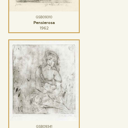
GSB09310
Pensierosa
1962
GSB09341