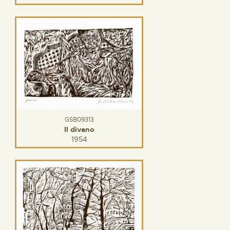
GSB09313
Il divano
1954