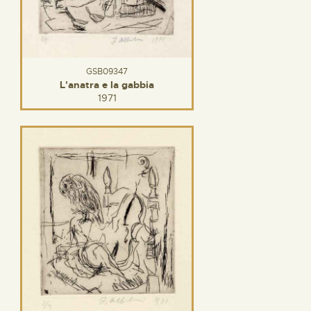
GSB09347
L'anatra e la gabbia
1971