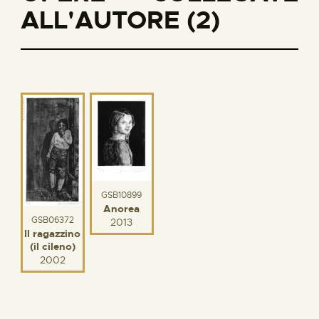
ALL'AUTORE (2)
GSB10899
Anorea
GSB06372
2013
Il ragazzino
(il cileno)
2002