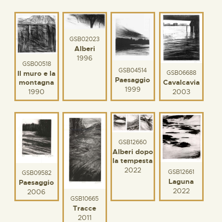
GSB02023
Alberi
1996
GSB00518
GSB04514
GSB06688
Il muro e la
Paesaggio
Cavalcavia
montagna
1999
2003
1990
GSB12660
Alberi dopo
la tempesta
2022
GSB12661
GSB09582
Laguna
Paesaggio
2022
2006
GSB10665
Tracce
2011