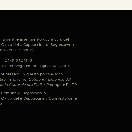
namenti e inserimento dati a cura del
Civico delle Cappuccine di Bagnacavallo
etto delle Stampe).
ti: 0545-280911/3;
ttostampe@comune.bagnacavallo.ra.it
re presenti in questo portale sono
tabili anche nel
Catalogo Regionale del
onio Culturale dell'Emilia-Romagna
:
PatER
.
 Comune di Bagnacavallo
Civico delle Cappuccine / Gabinetto delle
e