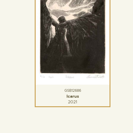
GSB12686
Icarus
2021