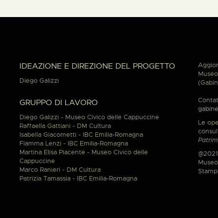
Aggior
IDEAZIONE E DIREZIONE DEL PROGETTO
Museo 
Diego Galizzi
(Gabin
Contat
GRUPPO DI LAVORO
gabine
Diego Galizzi - Museo Civico delle Cappuccine
Le ope
Raffaella Gattiani - DM Cultura
consul
Isabella Giacometti - IBC Emilia-Romagna
Patrim
Fiamma Lenzi - IBC Emilia-Romagna
Martina Elisa Piacente - Museo Civico delle
@2021
Cappuccine
Museo 
Marco Ranieri - DM Cultura
Stamp
Patrizia Tamassia - IBC Emilia-Romagna