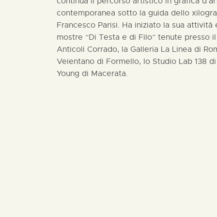
continua il percorso artistico in grafica d’ar
contemporanea sotto la guida dello xilograf
Francesco Parisi. Ha iniziato la sua attività
mostre “Di Testa e di Filo” tenute presso i
Anticoli Corrado, la Galleria La Linea di Ro
Veientano di Formello, lo Studio Lab 138 d
Young di Macerata.