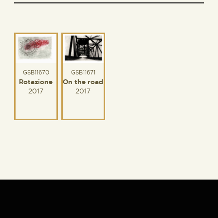
GSB11670
GSB11671
Rotazione
On the road
2017
2017