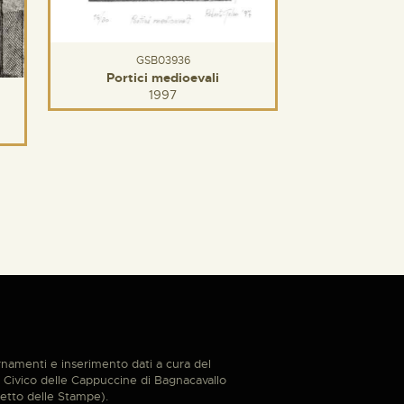
GSB03936
Portici medioevali
1997
namenti e inserimento dati a cura del
Civico delle Cappuccine di Bagnacavallo
etto delle Stampe).