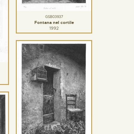
GSB03937
Fontana nel cortile
1992