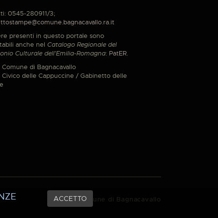
ti: 0545-280911/3;
ttostampe@comune.bagnacavallo.ra.it
re presenti in questo portale sono
tabili anche nel
Catalogo Regionale del
onio Culturale dell'Emilia-Romagna
:
PatER
.
 Comune di Bagnacavallo
Civico delle Cappuccine / Gabinetto delle
e
NZE
ACCETTO
© 2021 Comune di Bagnacavallo