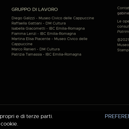
Contat
GRUPPO DI LAVORO
gabine
Diego Galizzi - Museo Civico delle Cappuccine
Le ope
Raffaella Gattiani - DM Cultura
consul
Isabella Giacometti - IBC Emilia-Romagna
Patrim
Fiamma Lenzi - IBC Emilia-Romagna
Martina Elisa Piacente - Museo Civico delle
@2021
Cappuccine
Museo 
Marco Ranieri - DM Cultura
Stamp
Patrizia Tamassia - IBC Emilia-Romagna
propri e di terze parti.
PREFERE
 cookie.