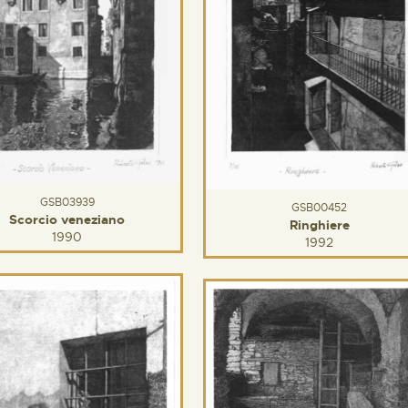
GSB03939
GSB00452
Scorcio veneziano
Ringhiere
1990
1992