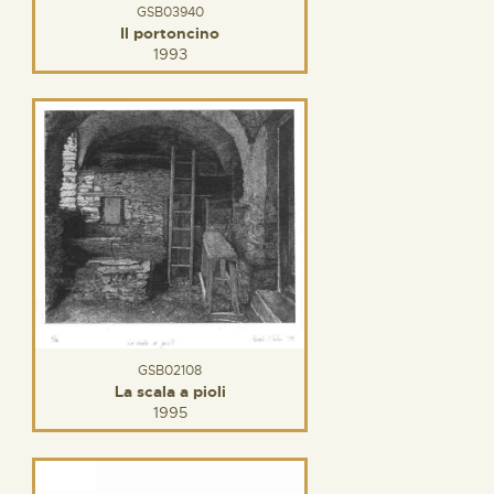
GSB03940
Il portoncino
1993
GSB02108
La scala a pioli
1995