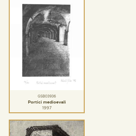
GSB03936
Portici medioevali
1997