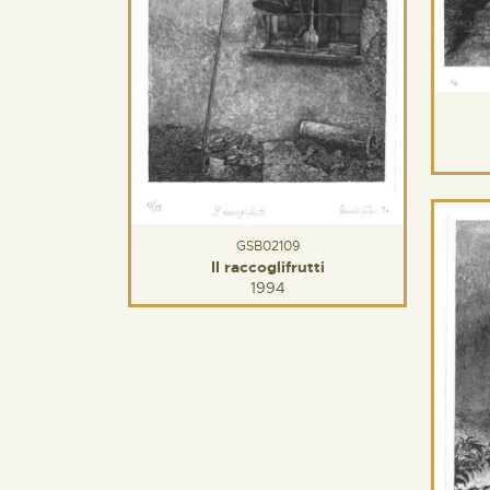
GSB02109
Il raccoglifrutti
1994