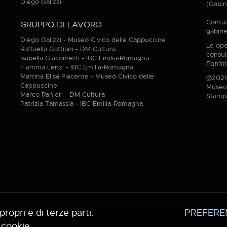
Diego Galizzi
(Gabin
Contat
GRUPPO DI LAVORO
gabine
Diego Galizzi - Museo Civico delle Cappuccine
Le ope
Raffaella Gattiani - DM Cultura
consul
Isabella Giacometti - IBC Emilia-Romagna
Patrim
Fiamma Lenzi - IBC Emilia-Romagna
Martina Elisa Piacente - Museo Civico delle
@2021
Cappuccine
Museo 
Marco Ranieri - DM Cultura
Stamp
Patrizia Tamassia - IBC Emilia-Romagna
propri e di terze parti.
PREFERE
 cookie.