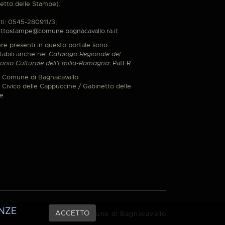
etto delle Stampe).
ti: 0545-280911/3;
ttostampe@comune.bagnacavallo.ra.it
re presenti in questo portale sono
tabili anche nel
Catalogo Regionale del
onio Culturale dell'Emilia-Romagna
:
PatER
.
 Comune di Bagnacavallo
Civico delle Cappuccine / Gabinetto delle
e
NZE
ACCETTO
© 2021 Comune di Bagnacavallo