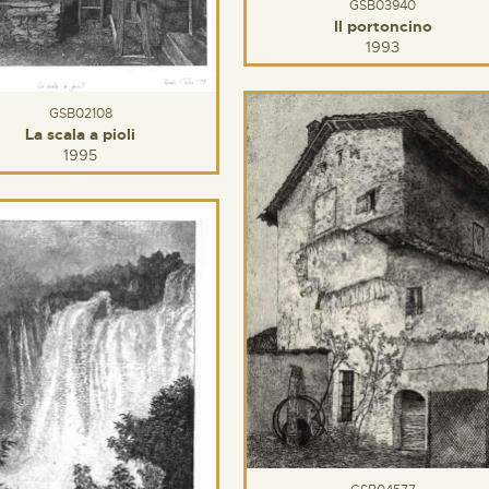
GSB03940
Il portoncino
1993
GSB02108
La scala a pioli
1995