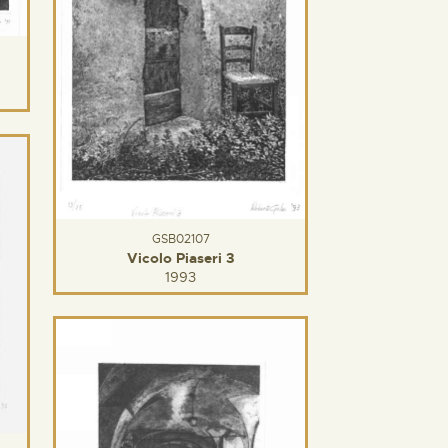
GSB02107
Vicolo Piaseri 3
1993