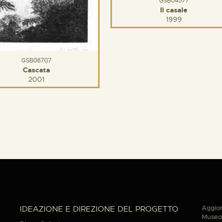
GSB04577
Il casale
1999
GSB06707
Cascata
2001
Aggior
IDEAZIONE E DIREZIONE DEL PROGETTO
Museo 