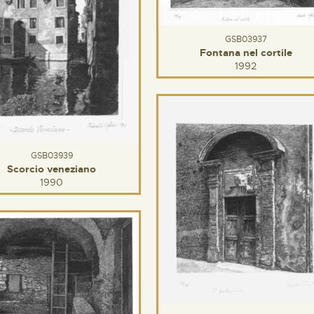
GSB03937
Fontana nel cortile
1992
GSB03939
Scorcio veneziano
1990