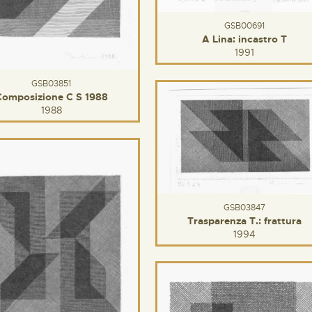
GSB00691
A Lina: incastro T
1991
GSB03851
Composizione C S 1988
1988
GSB03847
Trasparenza T.: frattura
1994