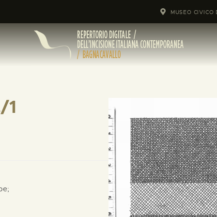
MUSEO CIVICO 
/1
pe;