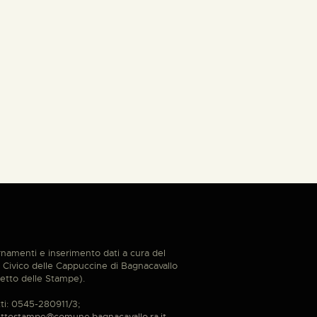
namenti e inserimento dati a cura del
Civico delle Cappuccine di Bagnacavallo
etto delle Stampe).
ti: 0545-280911/3;
ttostampe@comune.bagnacavallo.ra.it