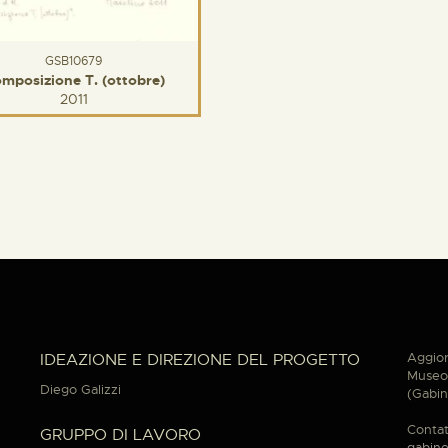
GSB10679
mposizione T. (ottobre)
2011
Aggior
IDEAZIONE E DIREZIONE DEL PROGETTO
Museo 
Diego Galizzi
(Gabin
Contat
GRUPPO DI LAVORO
gabine