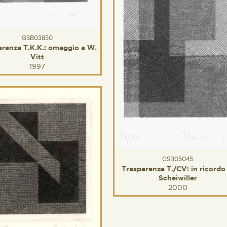
GSB03850
arenza T.K.K.: omaggio a W.
Vitt
1997
GSB05045
Trasparenza T./CV: in ricordo 
Scheiwiller
2000