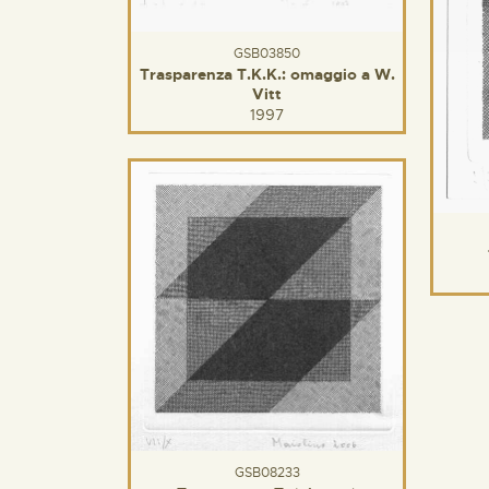
GSB03850
Trasparenza T.K.K.: omaggio a W.
Vitt
1997
GSB08233