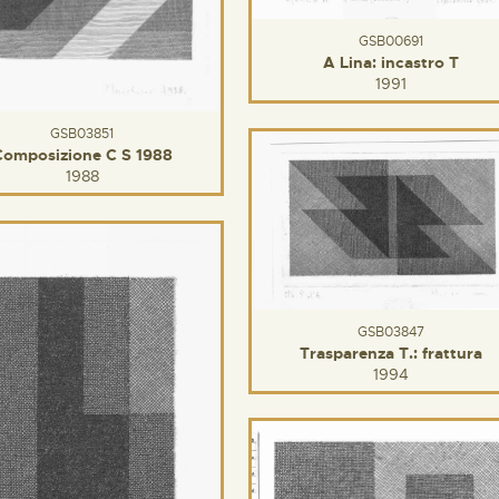
GSB00691
A Lina: incastro T
1991
GSB03851
Composizione C S 1988
1988
GSB03847
Trasparenza T.: frattura
1994