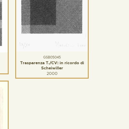
GSB05045
Trasparenza T./CV: in ricordo di
Scheiwiller
2000