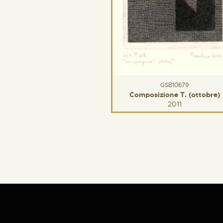
GSB10679
Composizione T. (ottobre)
2011