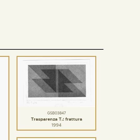
GSB03847
Trasparenza T.: frattura
1994