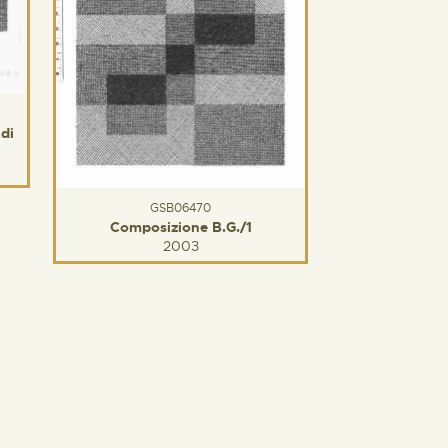
di
GSB06470
Composizione B.G./1
2003