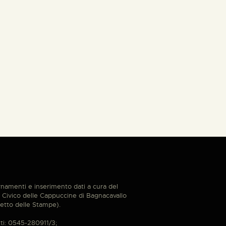
namenti e inserimento dati a cura del
Civico delle Cappuccine di Bagnacavallo
etto delle Stampe).
ti: 0545-280911/3;