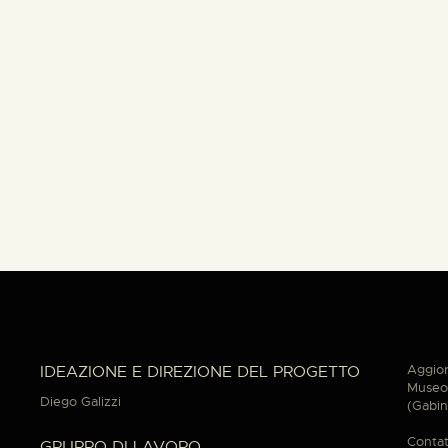
Aggior
IDEAZIONE E DIREZIONE DEL PROGETTO
Museo 
Diego Galizzi
(Gabin
Contat
GRUPPO DI LAVORO