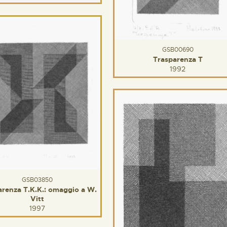
GSB00690
Trasparenza T
1992
GSB03850
arenza T.K.K.: omaggio a W.
Vitt
1997