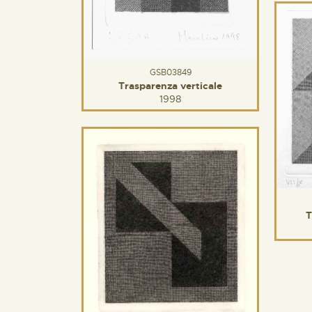
GSB03849
Trasparenza verticale
1998
T