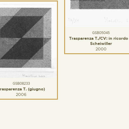
GSB05045
Trasparenza T./CV: in ricordo 
Scheiwiller
2000
GSB08233
rasparenza T. (giugno)
2006