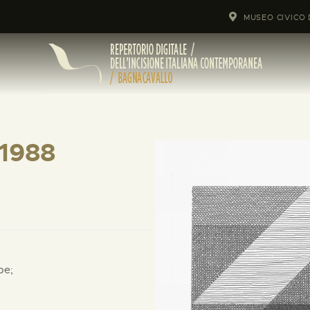
MUSEO CIVICO 
 1988
pe;