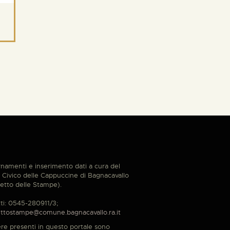
namenti e inserimento dati a cura del
Civico delle Cappuccine di Bagnacavallo
etto delle Stampe).
ti: 0545-280911/3;
ttostampe@comune.bagnacavallo.ra.it
re presenti in questo portale sono