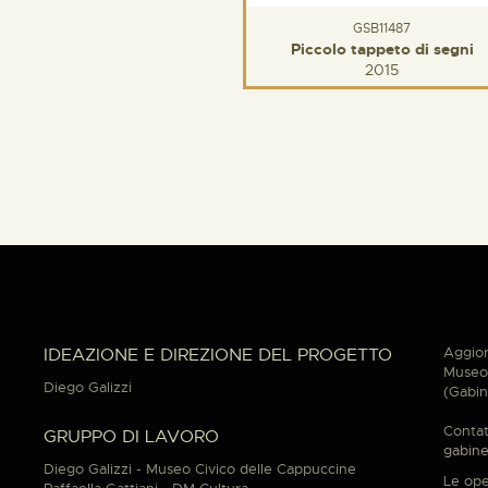
GSB11487
Piccolo tappeto di segni
2015
Aggior
IDEAZIONE E DIREZIONE DEL PROGETTO
Museo 
Diego Galizzi
(Gabin
Contat
GRUPPO DI LAVORO
gabine
Diego Galizzi - Museo Civico delle Cappuccine
Le ope