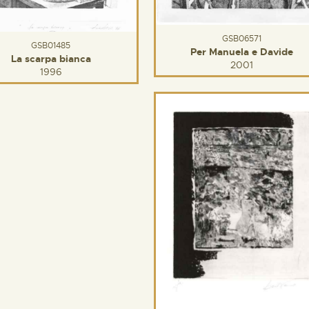
GSB06571
GSB01485
Per Manuela e Davide
La scarpa bianca
2001
1996