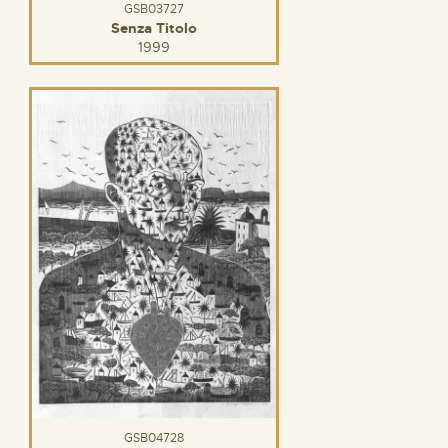
GSB03727
Senza Titolo
1999
GSB04728