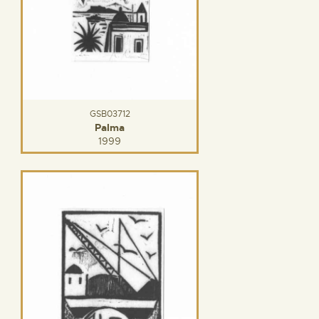
GSB03712
Palma
1999