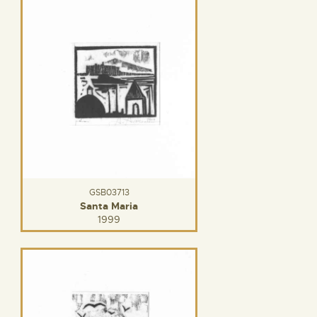
GSB03713
Santa Maria
1999