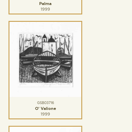
Palma
1999
GSB03716
O' Valione
1999