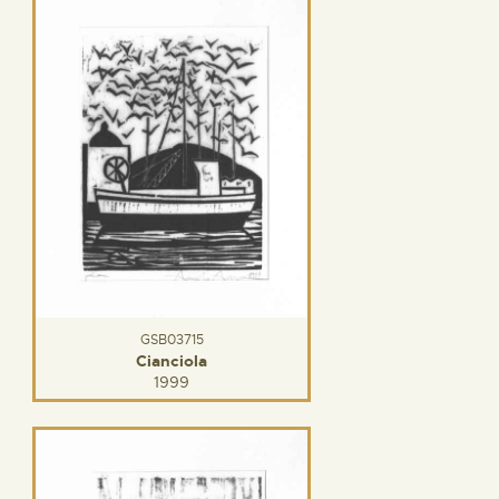
GSB03715
Cianciola
1999