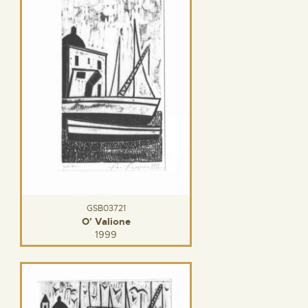
GSB03721
O' Valione
1999