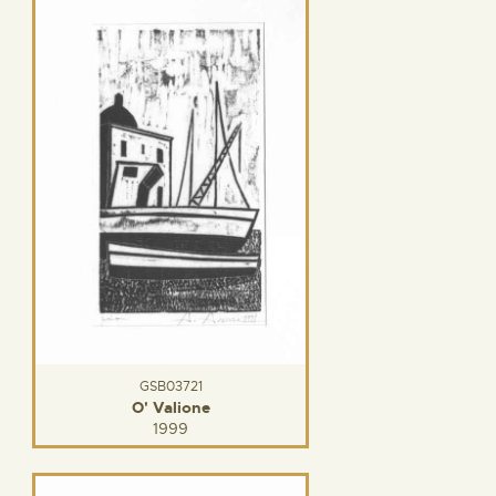
GSB03721
O' Valione
1999