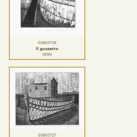
GSB03728
Il gozzetto
1999
GSB03727