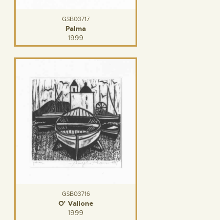
GSB03717
Palma
1999
GSB03716
O' Valione
1999