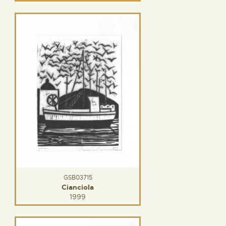
GSB03715
Cianciola
1999