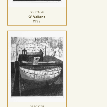
GSB03726
O' Valione
1999
GSB03725