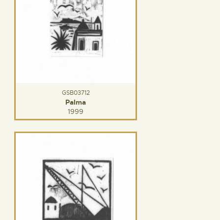
GSB03712
Palma
1999