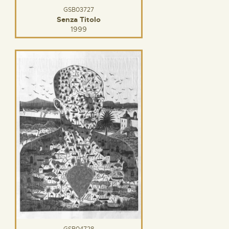
GSB03727
Senza Titolo
1999
GSB04728