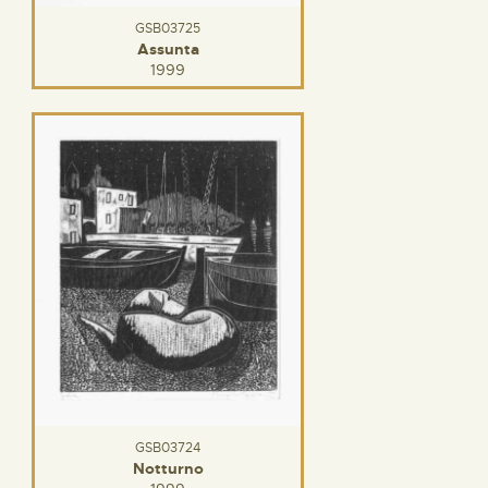
GSB03725
Assunta
1999
GSB03724
Notturno