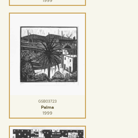
1999
GSB03723
Palma
1999