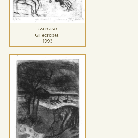
GSB02890
Gli acrobati
1993