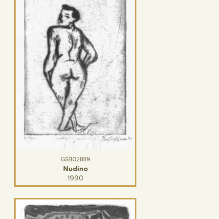
GSB02889
Nudino
1990