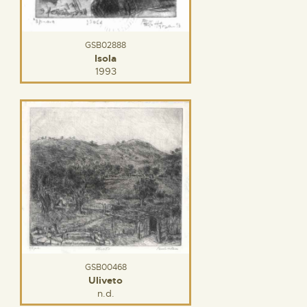
GSB02888
Isola
1993
GSB00468
Uliveto
n.d.