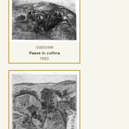
GSB00499
Paese in collina
1983