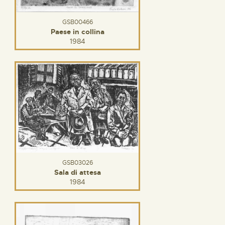
GSB00466
Paese in collina
1984
GSB03026
Sala di attesa
1984