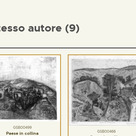
tesso autore (9)
GSB00499
GSB00466
Paese in collina