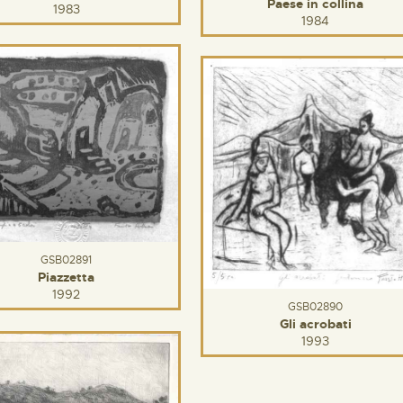
Paese in collina
1983
1984
GSB02891
Piazzetta
1992
GSB02890
Gli acrobati
1993