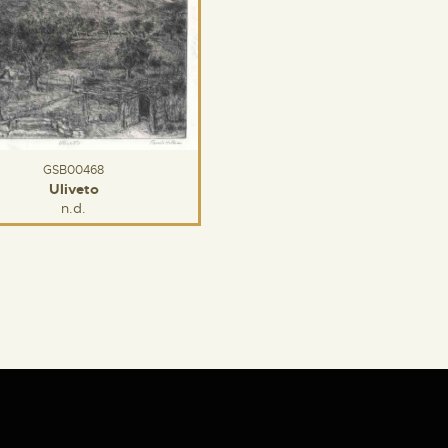
GSB00468
Uliveto
n.d.