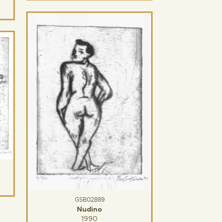
GSB02889
Nudino
1990