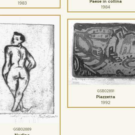
Paese in collina
1983
1984
GSB02891
Piazzetta
1992
GSB02889
Nudino