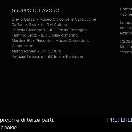
Contat
GRUPPO DI LAVORO
gabine
Diego Galizzi - Museo Civico delle Cappuccine
Le ope
Raffaella Gattiani - DM Cultura
consul
Isabella Giacometti - IBC Emilia-Romagna
Patrim
Fiamma Lenzi - IBC Emilia-Romagna
Martina Elisa Piacente - Museo Civico delle
@2021
Cappuccine
Museo 
Marco Ranieri - DM Cultura
Stamp
Patrizia Tamassia - IBC Emilia-Romagna
propri e di terze parti.
PREFERE
 cookie.