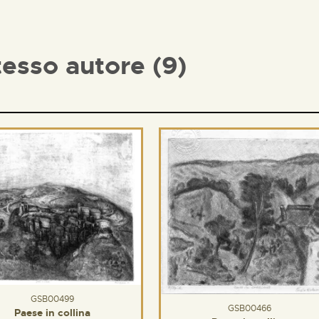
tesso autore (9)
GSB00499
GSB00466
Paese in collina