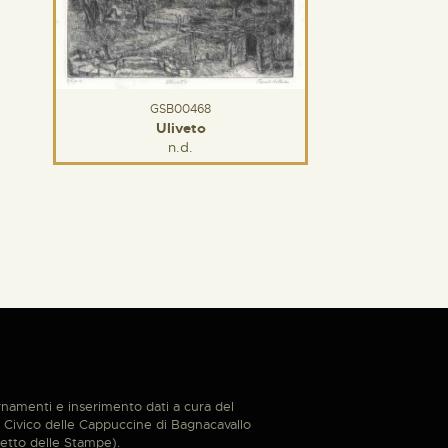
GSB00468
Uliveto
n.d.
namenti e inserimento dati a cura del
Civico delle Cappuccine di Bagnacavallo
etto delle Stampe).