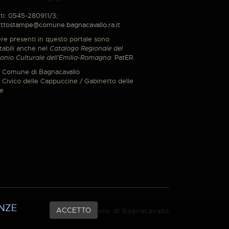
ti: 0545-280911/3;
ttostampe@comune.bagnacavallo.ra.it
re presenti in questo portale sono
tabili anche nel
Catalogo Regionale del
onio Culturale dell'Emilia-Romagna
:
PatER
.
 Comune di Bagnacavallo
Civico delle Cappuccine / Gabinetto delle
e
NZE
ACCETTO
© 2021 Comune di Bagnacavallo