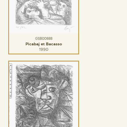
GSB00888
Picabaj et Bacasso
1990