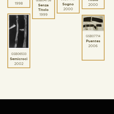
GSB04758
1998
Sogno
2000
Senza
2000
Titolo
1999
GSB07714
Puentes
2006
GSB06533
Semicroci
2002