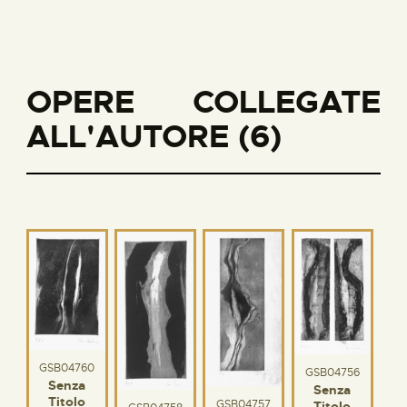
OPERE COLLEGATE
ALL'AUTORE (6)
GSB04760
GSB04756
Senza
Senza
Titolo
GSB04757
Titolo