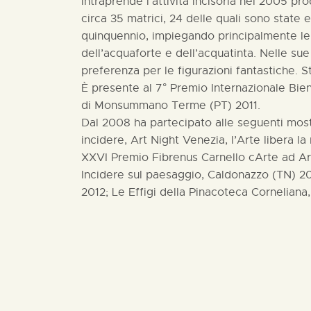
intraprende l’attività incisoria nel 2005 p
circa 35 matrici, 24 delle quali sono state 
quinquennio, impiegando principalmente le
dell’acquaforte e dell’acquatinta. Nelle s
preferenza per le figurazioni fantastiche. S
È presente al 7° Premio Internazionale Bien
di Monsummano Terme (PT) 2011.
Dal 2008 ha partecipato alle seguenti mostr
incidere, Art Night Venezia, l’Arte libera la
XXVI Premio Fibrenus Carnello cArte ad Art
Incidere sul paesaggio, Caldonazzo (TN) 20
2012; Le Effigi della Pinacoteca Corneliana