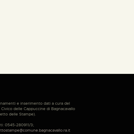
namenti e inserimento dati a cura del
Civico delle Cappuccine di Bagnacavallo
etto delle Stampe).
ti: 0545-280911/3;
ttostampe@comune.bagnacavallo.ra.it