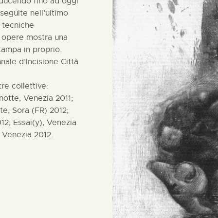
roducendo fino ad oggi
eseguite nell’ultimo
 tecniche
ue opere mostra una
tampa in proprio.
nale d’Incisione Città
e collettive:
 notte, Venezia 2011;
e, Sora (FR) 2012;
12; Essai(y), Venezia
, Venezia 2012.