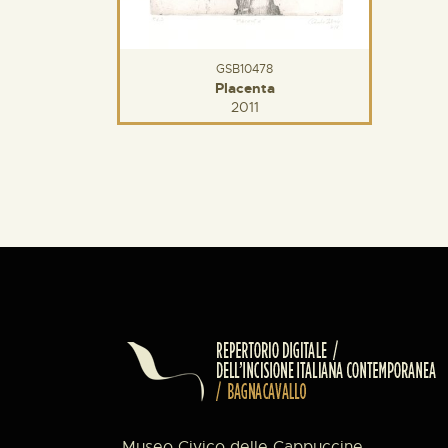
GSB10478
Placenta
2011
Museo Civico delle Cappuccine