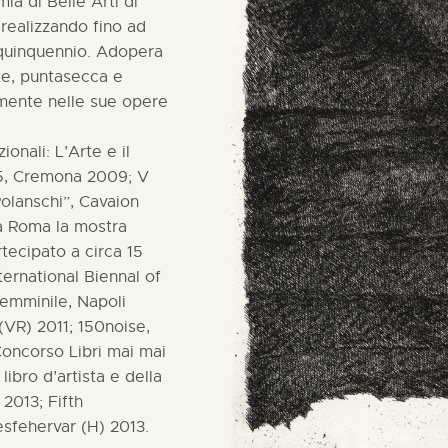
ia di Belle Arti di
 realizzando fino ad
o quinquennio. Adopera
te, puntasecca e
rmente nelle sue opere
onali: L’Arte e il
35, Cremona 2009; V
olanschi”, Cavaion
 a Roma la mostra
rtecipato a circa 15
nternational Biennal of
femminile, Napoli
(VR) 2011; 150noise,
Concorso Libri mai mai
libro d’artista e della
2013; Fifth
esfehervar (H) 2013.