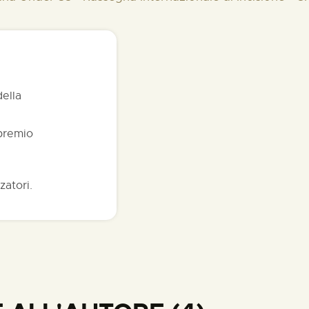
della
 premio
zatori.