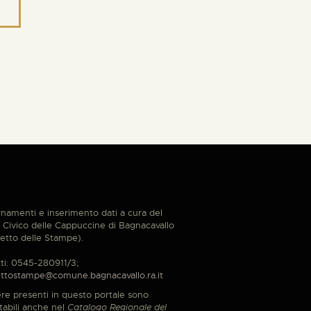
namenti e inserimento dati a cura del
Civico delle Cappuccine di Bagnacavallo
etto delle Stampe).
ti: 0545-280911/3;
ttostampe@comune.bagnacavallo.ra.it
re presenti in questo portale sono
tabili anche nel
Catalogo Regionale del