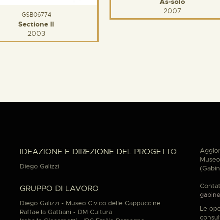
As-solo
2007
GSB06774
Sectione II
2003
Aggior
IDEAZIONE E DIREZIONE DEL PROGETTO
Museo 
Diego Galizzi
(Gabin
Contat
GRUPPO DI LAVORO
gabine
Diego Galizzi - Museo Civico delle Cappuccine
Le ope
Raffaella Gattiani - DM Cultura
consul