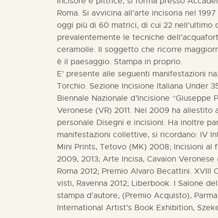
Incisore e pittrice, si forma presso Accadem
Roma. Si avvicina all’arte incisoria nel 1997
oggi più di 60 matrici, di cui 22 nell’ultim
prevalentemente le tecniche dell’acquafor
ceramolle. Il soggetto che ricorre maggio
è il paesaggio. Stampa in proprio.
E’ presente alle seguenti manifestazioni nazi
Torchio. Sezione Incisione Italiana Under 
Biennale Nazionale d’Incisione “Giuseppe P
Veronese (VR) 2011. Nel 2009 ha allestito
personale Disegni e incisioni. Ha inoltre pa
manifestazioni collettive, si ricordano: IV I
Mini Prints, Tetovo (MK) 2008; Incisioni al 
2009, 2013; Arte Incisa, Cavaion Veronese 
Roma 2012; Premio Alvaro Becattini. XVIII 
visti, Ravenna 2012; Liberbook. I Salone del 
stampa d’autore, (Premio Acquisto), Parma 
International Artist’s Book Exhibition, Szek