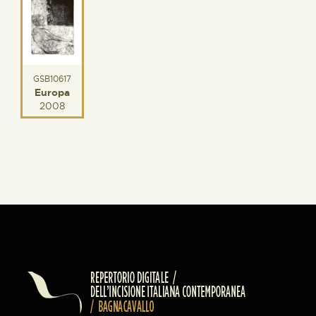
GSB10617
Europa
2008