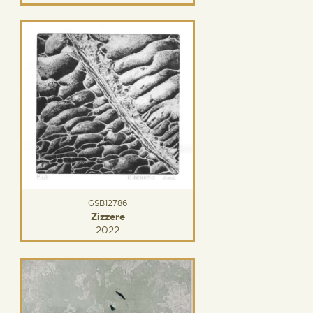
GSB12786
Zizzere
2022