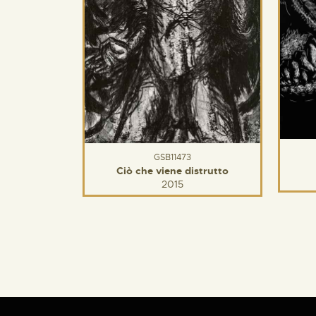
GSB11473
Ciò che viene distrutto
2015