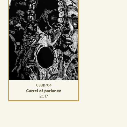
GSB11704
Carrel of parlance
2017