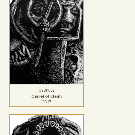
GSB11662
Carrel of claim
2017