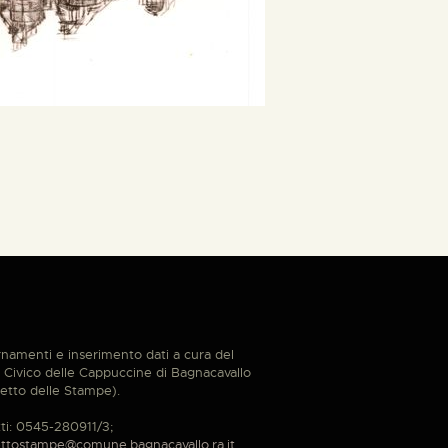
namenti e inserimento dati a cura del
Civico delle Cappuccine di Bagnacavallo
etto delle Stampe).
ti: 0545-280911/3;
ttostampe@comune.bagnacavallo.ra.it