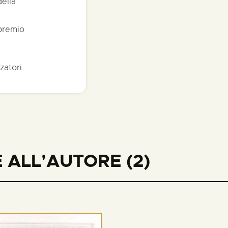
della
 premio
zatori.
 ALL'AUTORE (2)