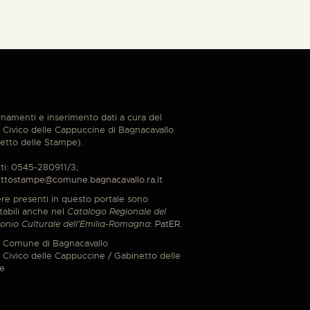
namenti e inserimento dati a cura del
Civico delle Cappuccine di Bagnacavallo
etto delle Stampe).
ti: 0545-280911/3;
ttostampe@comune.bagnacavallo.ra.it
re presenti in questo portale sono
tabili anche nel
Catalogo Regionale del
onio Culturale dell'Emilia-Romagna
:
PatER
.
 Comune di Bagnacavallo
Civico delle Cappuccine / Gabinetto delle
e