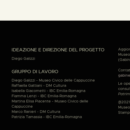
Aggior
IDEAZIONE E DIREZIONE DEL PROGETTO
Museo 
Diego Galizzi
(Gabin
Contat
GRUPPO DI LAVORO
gabine
Diego Galizzi - Museo Civico delle Cappuccine
Le ope
Raffaella Gattiani - DM Cultura
consul
Isabella Giacometti - IBC Emilia-Romagna
Patrim
Fiamma Lenzi - IBC Emilia-Romagna
Martina Elisa Piacente - Museo Civico delle
@2021
Cappuccine
Museo 
Marco Ranieri - DM Cultura
Stamp
Patrizia Tamassia - IBC Emilia-Romagna