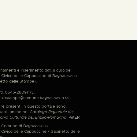
namenti e inserimento dati a cura del
Civico delle Cappuccine di Bagnacavallo
etto delle Stampe).
ti: 0545-280911/3;
ttostampe@comune.bagnacavallo.ra.it
re presenti in questo portale sono
tabili anche nel
Catalogo Regionale del
onio Culturale dell'Emilia-Romagna
:
PatER
.
 Comune di Bagnacavallo
Civico delle Cappuccine / Gabinetto delle
e