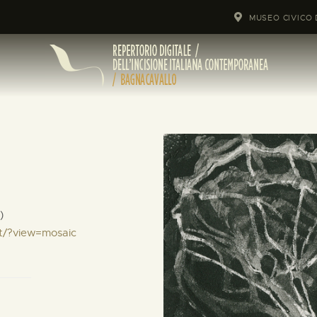
MUSEO CIVICO 
)
it/?view=mosaic