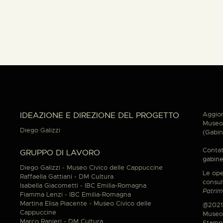
Aggior
IDEAZIONE E DIREZIONE DEL PROGETTO
Museo 
Diego Galizzi
(Gabin
Contat
GRUPPO DI LAVORO
gabine
Diego Galizzi - Museo Civico delle Cappuccine
Le ope
Raffaella Gattiani - DM Cultura
consul
Isabella Giacometti - IBC Emilia-Romagna
Patrim
Fiamma Lenzi - IBC Emilia-Romagna
Martina Elisa Piacente - Museo Civico delle
@2021
Cappuccine
Museo 
Marco Ranieri - DM Cultura
Stamp