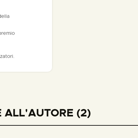
della
 premio
zatori.
 ALL'AUTORE (2)