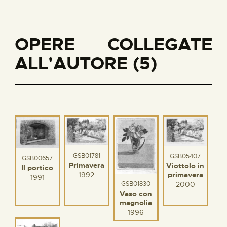
OPERE COLLEGATE
ALL'AUTORE (5)
GSB01781
GSB05407
GSB00657
Primavera
Viottolo in
Il portico
1992
primavera
1991
GSB01830
2000
Vaso con
magnolia
1996